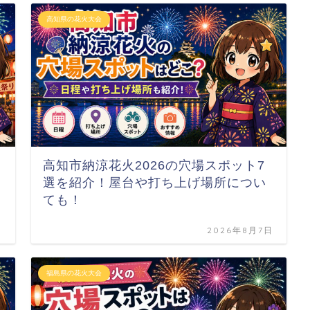
高知県の花火大会
高知市納涼花火2026の穴場スポット7
！
選を紹介！屋台や打ち上げ場所につい
ても！
日
2026年8月7日
福島県の花火大会