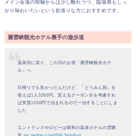
メイン会場の喧騒からは少し離れつつ、臨場感もしっ
かり味わいたいという欲張りな方におすすめです。
層雲峡観光ホテル裏手の遊歩道
温泉街に戻り、この日のお宿「層雲峡観光ホテ
ル」へ
日帰りでも良かったんだけど、「どうみん割」を
使えば1人3250円、貰えるクーポン分を考慮すれ
ば実質1250円で泊まれるので一泊することにしま
した
エントランスやロビーは昭和の温泉ホテルの雰囲
気
pic.twitter.com/0NL3pfv6vd