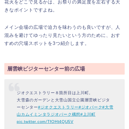
花火をどこで見るかは、お祭りの満足度を左右する大
きなポイントですよね。
メイン会場の広場で迫力を味わうのも良いですが、人
混みを避けてゆったり見たいという方のために、おす
すめの穴場スポットを3つ紹介します。
層雲峡ビジターセンター前の広場
ジオクエストラリー８箇所目は上川町。
大雪森のガーデンと大雪山国立公園層雲峡ビジタ
ーセンター
#ジオクエストラリー
#ジオパーク
#大雪
山カムイミンタラジオパーク構想
#上川町
pic.twitter.com/TfOHt4QU5V