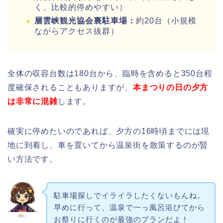
く、比較的停めやすい）
層雲峡観光協会裏駐車場：
約20台（小規模
ながらアクセス抜群）
全体の収容台数は180台から、臨時を含めると350台程
度確保されることもありますが、
本まつりの日の夕方
は非常に混雑
します。
確実に停めたいのであれば、夕方の16時頃までには現
地に到着し、車を置いてから温泉街を散策するのが賢
い方法です。
駐車場探しでイライラしたくないもんね。
早めに行って、温泉で一っ風呂浴びてから
ゆい
お祭りに行くのが最強のプランだよ！