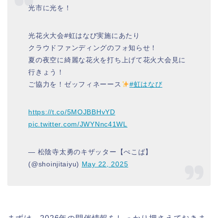
光市に光を！
光花火大会#虹はなび実施にあたり
クラウドファンディングのフォ知らせ！
夏の夜空に綺麗な花火を打ち上げて花火大会見に
行きょう！
ご協力を！ゼッフィネーース
#虹はなび
https://t.co/5MOJBBHvYD
pic.twitter.com/JWYNnc41WL
— 松陰寺太勇のキザッター【ぺこぱ】
(@shoinjitaiyu)
May 22, 2025