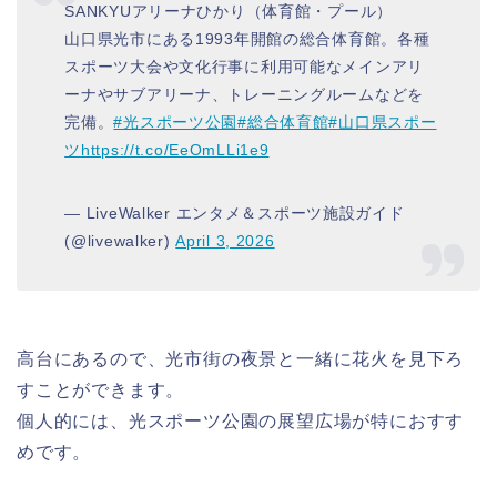
SANKYUアリーナひかり（体育館・プール）
山口県光市にある1993年開館の総合体育館。各種
スポーツ大会や文化行事に利用可能なメインアリ
ーナやサブアリーナ、トレーニングルームなどを
完備。
#光スポーツ公園
#総合体育館
#山口県スポー
ツ
https://t.co/EeOmLLi1e9
— LiveWalker エンタメ＆スポーツ施設ガイド
(@livewalker)
April 3, 2026
高台にあるので、光市街の夜景と一緒に花火を見下ろ
すことができます。
個人的には、光スポーツ公園の展望広場が特におすす
めです。