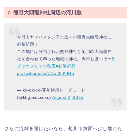
7. 熊野大頭龍神社周辺の河川敷
今日もヤマハスタジアム近くの熊野大頭龍神社に
必勝祈願！
この地には分祠された熊野神社と菊川の大頭龍神
社を合わせて奉った地域の神社。今日も勝つぞー
#
ブラウブリッツ秋田
#必勝祈願
pic.twitter.com/ZDet2hK4Gn
— kb-blood-百年構想リーグモード
(@kbgosuccess)
August 2, 2025
さらに混雑を避けたいなら、菊川市方面へ少し離れた