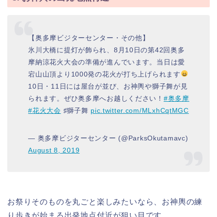
【奥多摩ビジターセンター・その他】
氷川大橋に提灯が飾られ、8月10日の第42回奥多
摩納涼花火大会の準備が進んでいます。当日は愛
宕山山頂より1000発の花火が打ち上げられます
10日・11日には屋台が並び、お神輿や獅子舞が見
られます。ぜひ奥多摩へお越しください！
#奥多摩
#花火大会
♯獅子舞
pic.twitter.com/MLxhCqtMGC
— 奥多摩ビジターセンター (@ParksOkutamavc)
August 8, 2019
お祭りそのものを丸ごと楽しみたいなら、お神輿の練
り歩きが始まる出発地点付近が狙い目です。